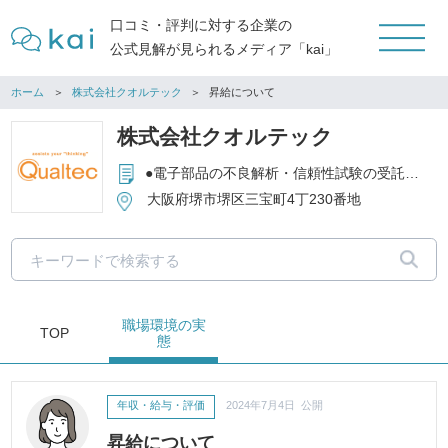
口コミ・評判に対する企業の
公式見解が見られるメディア「kai」
ホーム
株式会社クオルテック
昇給について
株式会社クオルテック
●電子部品の不良解析・信頼性試験の受託および新技術の開発 ●品質管理を中心とした工場経営、実装技術に関するコンサルタント ●レーザ加工・表面処理（めっき）技術を中心とした微細加工 ●試験装置の設計・開発・製造・販売
大阪府堺市堺区三宝町4丁230番地
職場環境
の実
TOP
態
年収・給与・評価
2024年7月4日 公開
昇給について