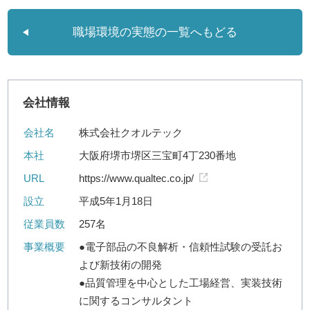
職場環境の実態の一覧へもどる
会社情報
会社名
株式会社クオルテック
本社
大阪府堺市堺区三宝町4丁230番地
URL
https://www.qualtec.co.jp/
設立
平成5年1月18日
従業員数
257名
事業概要
●電子部品の不良解析・信頼性試験の受託お
よび新技術の開発
●品質管理を中心とした工場経営、実装技術
に関するコンサルタント