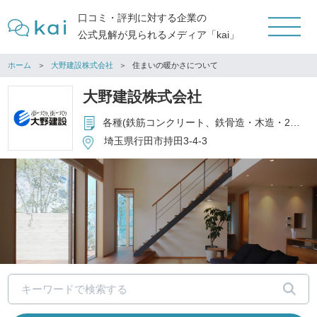
口コミ・評判に対する企業の
公式見解が見られるメディア「kai」
ホーム
大野建設株式会社
住まいの暖かさについて
大野建設株式会社
各種(鉄筋コンクリート、鉄骨造・木造・2×4)建築一式工事・リフォーム・土木一式工事・各種建築設計一式・施工管理・構造計算、積算・各種出願申請一式・その他土木建築に関する一切の件。 建築・不動産に関する総合コンサルタント(建築・住宅・不動産プロデュース、PM/CMコンストラクションマネジメント、税務相談、関連法規相談、設計相談、建築士紹介)など。
埼玉県行田市持田3-4-3