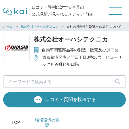
口コミ・評判に対する企業の
公式見解が見られるメディア「kai」
ホーム
株式会社オーハシテクニカ
会社の将来性とEV化への対応について
株式会社オーハシテクニカ
自動車関連部品等の製造・販売及び加工技術開発、物流業務並びに輸出業務
東京都港区虎ノ門四丁目3番13号 ヒューリ
ック神谷町ビル10階
口コミ・質問を投稿する
職場環境
の実
TOP
態