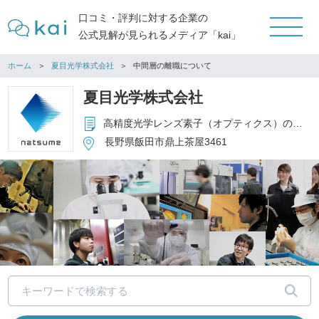
口コミ・評判に対する企業の
公式見解が見られるメディア「kai」
ホーム
夏目光学株式会社
中間層の離職について
夏目光学株式会社
高精度光学レンズ素子（オプティクス）の開発・製造・販売、光学設計および光学ユニットの開発・製造・販売
長野県飯田市鼎上茶屋3461