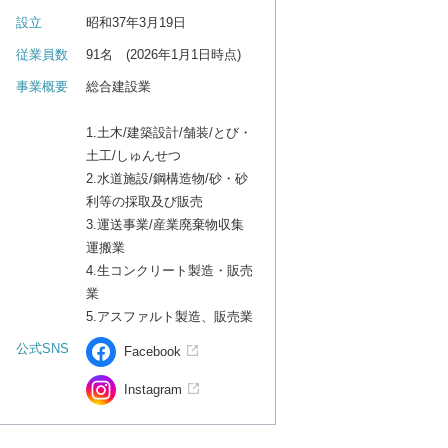
設立
昭和37年3月19日
従業員数
91名 (2026年1月1日時点)
事業概要
総合建設業
1.土木/建築設計/舗装/とび・
土工/しゅんせつ
2.水道施設/鋼構造物/砂・砂
利等の採取及び販売
3.運送事業/産業廃棄物収集
運搬業
4.生コンクリート製造・販売
業
5.アスファルト製造、販売業
公式SNS
Facebook
Instagram