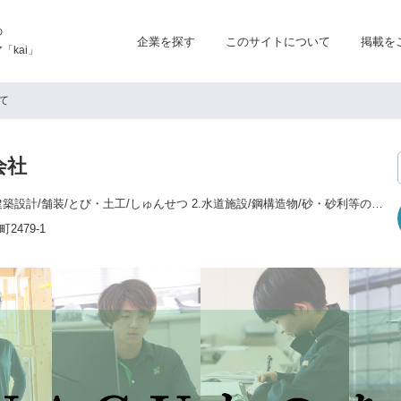
の
企業を探す
このサイトについて
掲載を
kai」
て
会社
総合建設業 1.土木/建築設計/舗装/とび・土工/しゅんせつ 2.水道施設/鋼構造物/砂・砂利等の採取及び販売 3.運送事業/産業廃棄物収集運搬業 4.生コンクリート製造・販売業 5.アスファルト製造、販売業
479-1