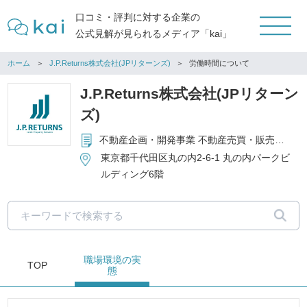
口コミ・評判に対する企業の
公式見解が見られるメディア「kai」
ホーム
J.P.Returns株式会社(JPリターンズ)
労働時間について
J.P.Returns株式会社(JPリターン
ズ)
不動産企画・開発事業 不動産売買・販売・仲介・管理事業 生命保険代理店事業 損害保険代理店事業
東京都千代田区丸の内2-6-1 丸の内パークビ
ルディング6階
職場環境
の実
TOP
態