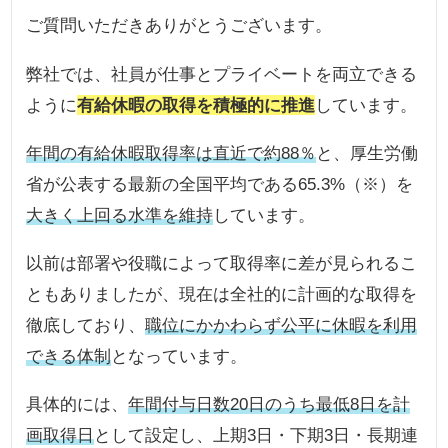
ご質問いただきありがとうございます。
弊社では、社員が仕事とプライベートを両立できる
ように
有給休暇の取得を積極的に推進
しています。
年間の有給休暇取得率は直近で約88％
と、厚生労働
省が公表する最新の全国平均である65.3%（※）を
大きく上回る水準を維持
しています。
以前は部署や役職によって取得率に差が見られるこ
ともありましたが、現在は全社的に計画的な取得を
徹底しており、
職位にかかわらず公平に休暇を利用
できる体制
となっています。
具体的には、
年間付与日数20日のうち最低8日を計
画取得日
として設定し、上期3日・下期3日・長期連