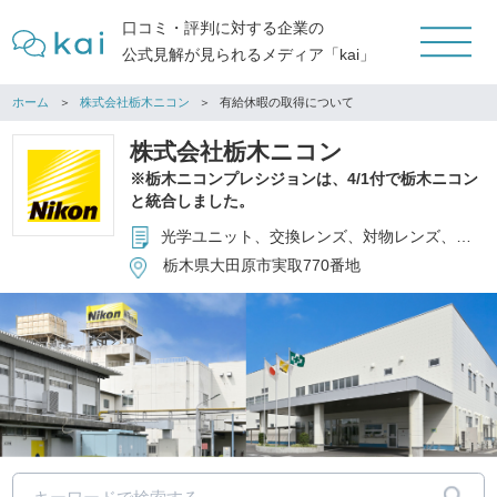
口コミ・評判に対する企業の
公式見解が見られるメディア「kai」
ホーム
株式会社栃木ニコン
有給休暇の取得について
株式会社栃木ニコン
※栃木ニコンプレシジョンは、4/1付で栃木ニコン
と統合しました。
光学ユニット、交換レンズ、対物レンズ、光学部品、機械部品等の製造
栃木県大田原市実取770番地