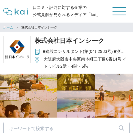
口コミ・評判に対する企業の
公式見解が見られるメディア「kai」
ホーム
株式会社日本インシーク
株式会社日本インシーク
■建設コンサルタント(第(04)-2983号) ■測量業 (第(12)-4933号) ■地質調査業 (第(31)-1120号) ■補償コンサルタント (第(01)-2629号) ■一級建築士事務所 (第(チ)-11039号)
大阪府大阪市中央区南本町三丁目6番14号 イ
トゥビル2階・4階・5階