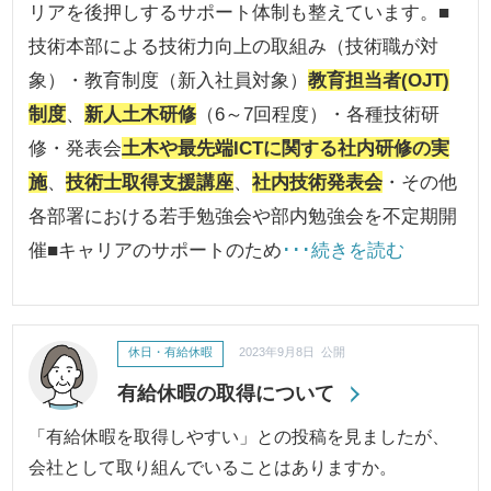
リアを後押しするサポート体制も整えています。■
技術本部による技術力向上の取組み（技術職が対
象）・教育制度（新入社員対象）
教育担当者(OJT)
制度
、
新人土木研修
（6～7回程度）・各種技術研
修・発表会
土木や最先端ICTに関する社内研修の実
施
、
技術士取得支援講座
、
社内技術発表会
・その他
各部署における若手勉強会や部内勉強会を不定期開
催■キャリアのサポートのため
･･･続きを読む
休日・有給休暇
2023年9月8日 公開
有給休暇の取得について
「有給休暇を取得しやすい」との投稿を見ましたが、
会社として取り組んでいることはありますか。