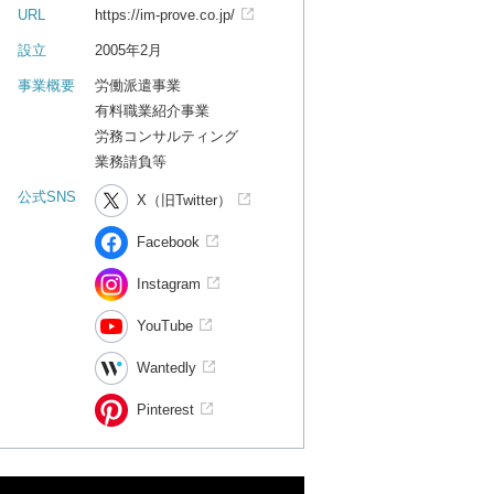
URL
https://im-prove.co.jp/
設立
2005年2月
事業概要
労働派遣事業
有料職業紹介事業
労務コンサルティング
業務請負等
公式SNS
X（旧Twitter）
Facebook
Instagram
YouTube
Wantedly
Pinterest