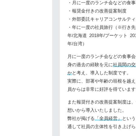
・月に一度のランチ会などの食事
・報奨金付きの改善提案制度
・外部委託キャリアコンサルティ
・年に一度の社員旅行（※行き先 202
年/北海道 2018年/プーケット 201
年/台湾）
月に一度のランチ会などの食事会
身の過去の経験を元に
社員間の交
か
と考え、導入した制度です。
実際に、部署や年齢の垣根を越え
員からは非常に好評を得ています
また報奨付きの改善提案制度は、
想いから導入いたしました。
弊社が掲げる
「全員経営」
という
通して社員の主体性を引き上げら