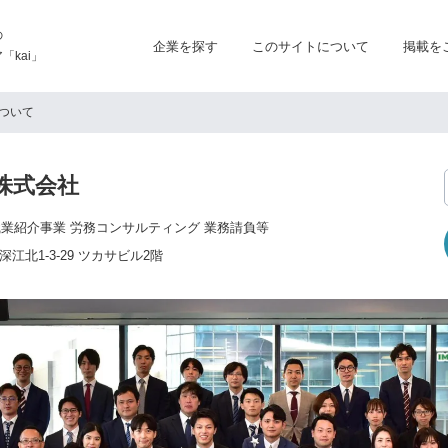
の
企業を探す
このサイトについて
掲載を
kai」
ついて
株式会社
職業紹介事業 労務コンサルティング 業務請負等
江北1-3-29 ツカサビル2階