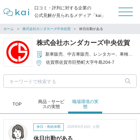
口コミ・評判に対する企業の
公式見解が見られるメディア「kai」
ホーム
株式会社ホンダカーズ中央佐賀
休日出勤がある
株式会社ホンダカーズ中央佐賀
新車販売、中古車販売、レンタカー、車検・点検・整備・修理、損害保険代理店業務、生命保険代理店業務、部品用品販売
佐賀県佐賀市巨勢町大字牛島204-7
商品・サービ
職場環境
の実
TOP
ス
の実態
態
休日・有給休暇
2025年6月16日 公開
休日出勤がある