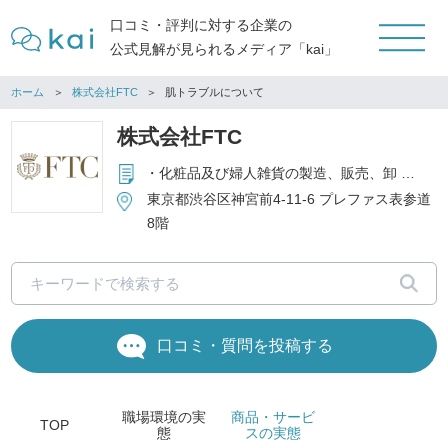
口コミ・評判に対する企業の
公式見解が見られるメディア「kai」
ホーム
株式会社FTC
肌トラブルについて
株式会社FTC
・化粧品及び婦人雑貨の製造、販売、卸 ・上記商材を取り扱うショップの経営
東京都渋谷区神宮前4-11-6 プレファス表参道
8階
口コミ・質問を投稿する
職場環境
の実
商品・サービ
TOP
態
ス
の実態