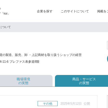
の
企業を探す
このサイトについて
掲載を
kai」
について
貨の製造、販売、卸 ・上記商材を取り扱うショップの経営
-11-6 プレファス表参道8階
職場環境
商品・サービス
の実態
の実態
その他
2025年5月12日 公開