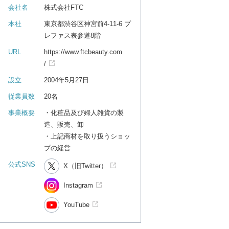
会社名
株式会社FTC
本社
東京都渋谷区神宮前4-11-6 プ
レファス表参道8階
URL
https://www.ftcbeauty.com
/
設立
2004年5月27日
従業員数
20名
事業概要
・化粧品及び婦人雑貨の製
造、販売、卸
・上記商材を取り扱うショッ
プの経営
公式SNS
X（旧Twitter）
Instagram
YouTube