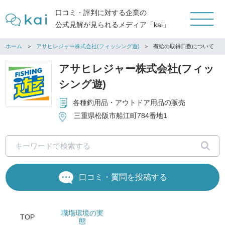
口コミ・評判に対する企業の
公式見解が見られるメディア「kai」
ホーム
アサヒレジャー株式会社(フィッシング遊)
有給の取得日数について
アサヒレジャー株式会社(フィッ
シング遊)
各種釣用品・アウトドア用品の販売
三重県松阪市船江町784番地1
口コミ・質問を投稿する
職場環境
の実
TOP
態