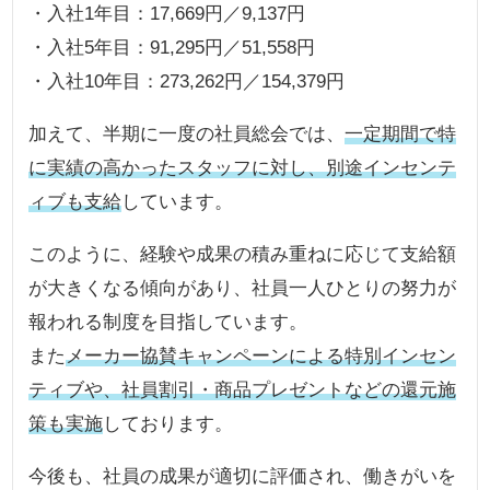
・入社1年目：17,669円／9,137円
・入社5年目：91,295円／51,558円
・入社10年目：273,262円／154,379円
加えて、半期に一度の社員総会では、
一定期間で特
に実績の高かったスタッフに対し、別途インセンテ
ィブも支給
しています。
このように、経験や成果の積み重ねに応じて支給額
が大きくなる傾向があり、社員一人ひとりの努力が
報われる制度を目指しています。
また
メーカー協賛キャンペーンによる特別インセン
ティブや、社員割引・商品プレゼントなどの還元施
策も実施
しております。
今後も、社員の成果が適切に評価され、働きがいを