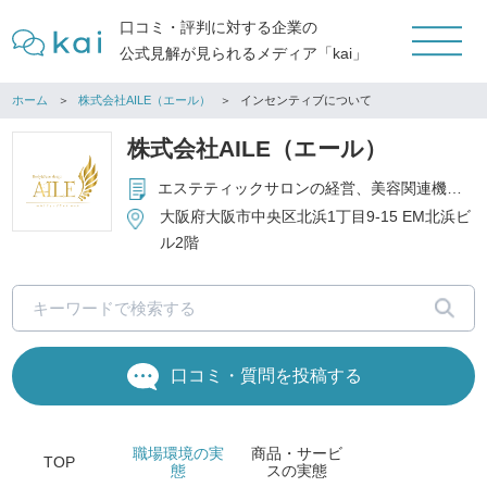
口コミ・評判に対する企業の
公式見解が見られるメディア「kai」
ホーム
株式会社AILE（エール）
インセンティブについて
株式会社AILE（エール）
エステティックサロンの経営、美容関連機器の販売、美容関連商材の販売、化粧品の販売 等
大阪府大阪市中央区北浜1丁目9-15 EM北浜ビ
ル2階
口コミ・質問を投稿する
職場環境
の実
商品・サービ
TOP
態
ス
の実態