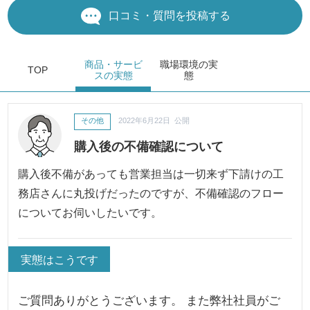
口コミ・質問を投稿する
商品・サービ
職場環境
の実
TOP
ス
の実態
態
その他
2022年6月22日 公開
購入後の不備確認について
購入後不備があっても営業担当は一切来ず下請けの工
務店さんに丸投げだったのですが、不備確認のフロー
についてお伺いしたいです。
実態はこうです
ご質問ありがとうございます。 また弊社社員がご