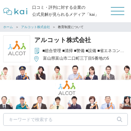
口コミ・評判に対する企業の
公式見解が見られるメディア「kai」
ホーム
アルコット株式会社
教育制度について
アルコット株式会社
■総合管理 ■清掃 ■警備 ■設備 ■省エネコンサルティング ■その他アウトソーシング業（受付・電話交換・駐車場管理等）
富山県富山市二口町三丁目5番地の5