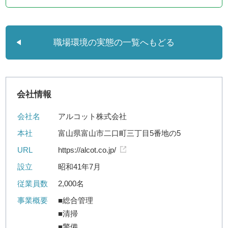
職場環境の実態の一覧へもどる
会社情報
会社名
アルコット株式会社
本社
富山県富山市二口町三丁目5番地の5
URL
https://alcot.co.jp/
設立
昭和41年7月
従業員数
2,000名
事業概要
■総合管理
■清掃
■警備