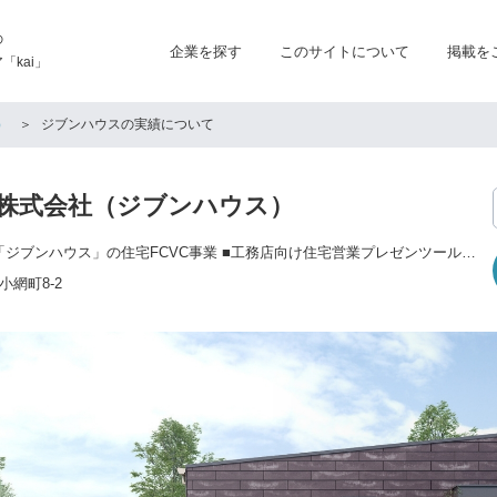
の
企業を探す
このサイトについて
掲載を
kai」
）
ジブンハウスの実績について
US.株式会社（ジブンハウス）
■規格住宅ブランド「ジブンハウス」の住宅FCVC事業 ■工務店向け住宅営業プレゼンツールのWARPHOME事業 ■VR・ARソリューション事業 ■BIPROGY株式会社と共同事業のバーチャル住宅展示場のMY HOME MARKET事業
網町8-2