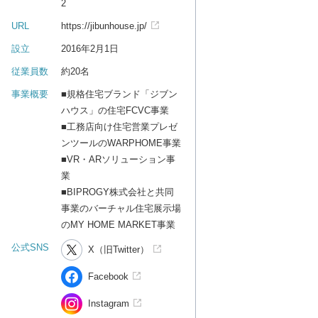
2
URL
https://jibunhouse.jp/
設立
2016年2月1日
従業員数
約20名
事業概要
■規格住宅ブランド「ジブン
ハウス」の住宅FCVC事業
■工務店向け住宅営業プレゼ
ンツールのWARPHOME事業
■VR・ARソリューション事
業
■BIPROGY株式会社と共同
事業のバーチャル住宅展示場
のMY HOME MARKET事業
公式SNS
X（旧Twitter）
Facebook
Instagram