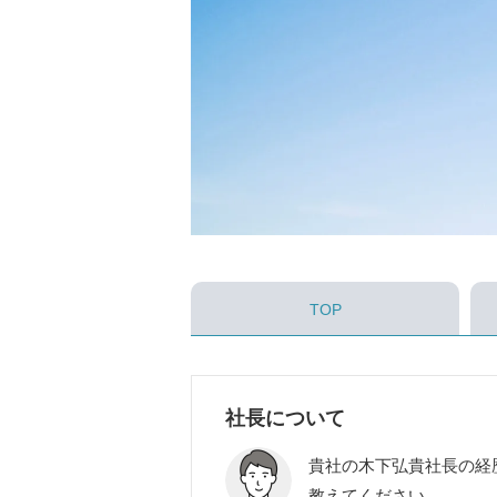
TOP
社長について
貴社の木下弘貴社長の経
教えてください。