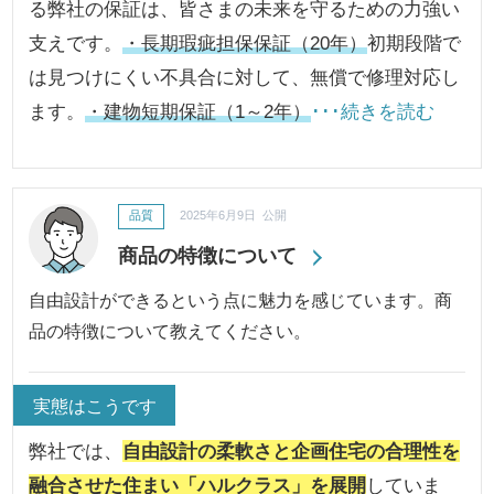
る弊社の保証は、皆さまの未来を守るための力強い
支えです。
・長期瑕疵担保保証（20年）
初期段階で
は見つけにくい不具合に対して、無償で修理対応し
ます。
・建物短期保証（1～2年）
･･･続きを読む
品質
2025年6月9日 公開
商品の特徴について
自由設計ができるという点に魅力を感じています。商
品の特徴について教えてください。
実態はこうです
弊社では、
自由設計の柔軟さと企画住宅の合理性を
融合させた住まい「ハルクラス」を展開
していま