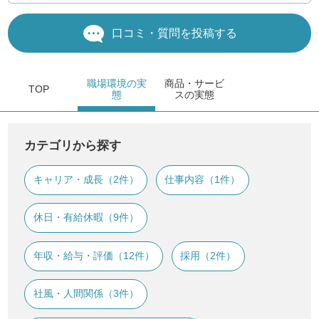
口コミ・質問を投稿する
職場環境
の実
商品・サービ
TOP
態
ス
の実態
カテゴリから探す
キャリア・成長（2件）
仕事内容（1件）
休日・有給休暇（9件）
年収・給与・評価（12件）
採用（2件）
社風・人間関係（3件）