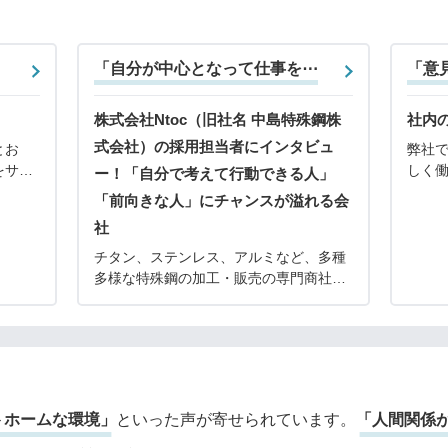
「自分が中心となって仕事を⋯
「意
株式会社Ntoc（旧社名 中島特殊鋼株
社内
式会社）の採用担当者にインタビュ
とお
弊社
をサポ
しく
ー！「自分で考えて行動できる人」
を設け
ざま
「前向きな人」にチャンスが溢れる会
格につ
とり
社
してい
で、
充実
チタン、ステンレス、アルミなど、多種
多様な特殊鋼の加工・販売の専門商社で
ある株式会社Ntoc（エヌトク）。2025年
8月に「中島特殊鋼」から「Ntoc」に社
名変更し、新体制のもと、さらなる事業
の展開・
トホームな環境」
といった声が寄せられています。
「人間関係