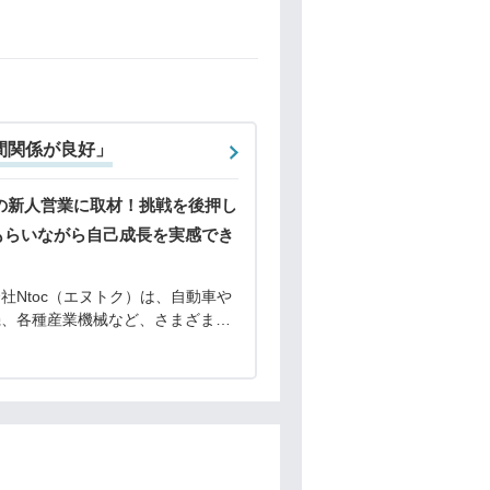
間関係が良好」
cの新人営業に取材！挑戦を後押し
もらいながら自己成長を実感でき
社Ntoc（エヌトク）は、自動車や
機、各種産業機械など、さまざまな
分野で欠かせない高品質の特殊鋼販
メーカーです。創業から60年以上
を持つNtocは、切断や溶接などの
を手が