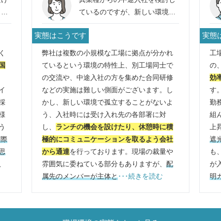
し
ているのですが、新しい環境や
る具
社内の雰囲気に馴染めるか少し
実態はこうです
実態
人材
不安です。中途入社の方が職場
体制
に早く馴染めるようなサポート
く
弊社は複数の小規模な工場に拠点が分かれ
工
はありますか？
国
ているという環境の特性上、別工場同士で
の
の交流や、中途入社の方を集めた合同研修
効
イ
などの実施は難しい側面がございます。し
す
採
かし、新しい環境で孤立することがないよ
勤
様
う、入社時には受け入れ先の各部署に対
組
う
し、
ランチの機会を設けたり、休憩時に積
上
実際
極的にコミュニケーションを取るよう会社
遮
思
から通達
を行っております。現場の裁量や
も
、
雰囲気に委ねている部分もありますが、
配
が
属先のメンバーが主体と
･･･続きを読む
明