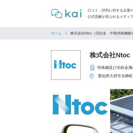
口コミ・評判に対する企業
公式見解が見られるメディア「
ホーム
株式会社Ntoc（旧社名 中島特殊鋼株
株式会社Nto
特殊鋼及び非鉄金属
愛知県大府市北崎町