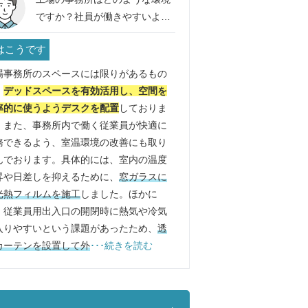
ですか？社員が働きやすいよう
工夫されていることはあります
はこうです
か？
場事務所のスペースには限りがあるもの
、
デッドスペースを有効活用し、空間を
率的に使うようデスクを配置
しておりま
。また、事務所内で働く従業員が快適に
務できるよう、室温環境の改善にも取り
んでおります。具体的には、室内の温度
昇や日差しを抑えるために、
窓ガラスに
光熱フィルムを施工
しました。ほかに
、従業員用出入口の開閉時に熱気や冷気
入りやすいという課題があったため、
透
カーテンを設置して外
･･･続きを読む