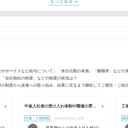
く、人材育成や働きやすい職場環境づく
もっと見る
りにも力を入れ
収やボーナスなど給与について」「休日出勤の有無」「離職率」などの
」「会社独自の制度」などの制度の状況は？
際の制度から改善への取り組み、結果に至るまで継続してご報告・ご紹
中途入社者の受け入れ体制や職場の雰囲
工
気について
社風・人間関係
職
2026年6月25日 公開
受け
異業種からの中途入社を検討し