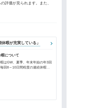
への評価が見られます。また、
期休暇が充実している」
休暇について
暇はGW、夏季、年末年始の年3回
毎回8～10日間程度の連続休暇が
できます。長期休暇の過ごし方につ
、個別の事案までは把握しておりま
が、有給休暇も活用しながら「島巡
を楽しんでい