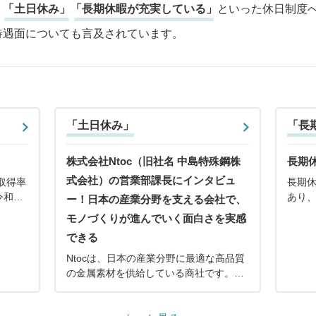
、
「土日休み」
「長期休暇が充実している」
といった休日制度
待遇面についても言及されています。
「土日休み」
「長
株式会社Ntoc（旧社名 中島特殊鋼株
長期
式会社）の営業部課長にインタビュ
取得率
長期休
令和４
あり、
ー！日本の産業分野を支える会社で、
.3%
取得
モノづくりが進んでいく面白さを実感
しやす
いて
できる
しても
せん
り」
Ntocは、日本の産業分野に最適な高品質
の金属素材を供給している商社です。創
業から60年が経過する中、製造業として
の技術の向上とサービスの充実だけでな