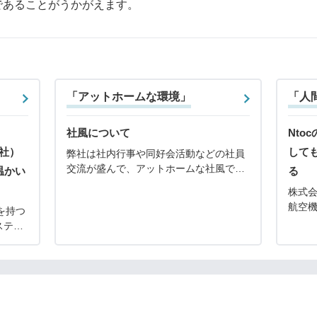
であることがうかがえます。
「アットホームな環境」
「人
社風について
Nto
会社）
して
弊社は社内行事や同好会活動などの社員
交流が盛んで、アットホームな社風で
温かい
る
す。日頃から社長が気さくに社員とコミ
株式会
ュニケーションを取っていることも、ア
航空
を持つ
ットホームな雰囲気を生み出している背
産業
ステン
景かと存じます。また、
売加工
属を販
の歴史
合わ
加工
手掛け