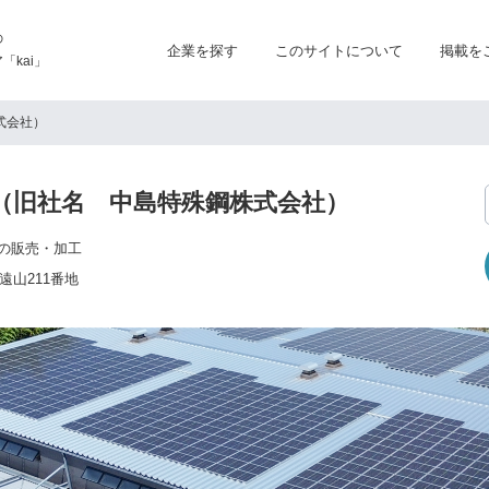
の
企業を探す
このサイトについて
掲載を
kai」
式会社）
c（旧社名 中島特殊鋼株式会社）
の販売・加工
遠山211番地