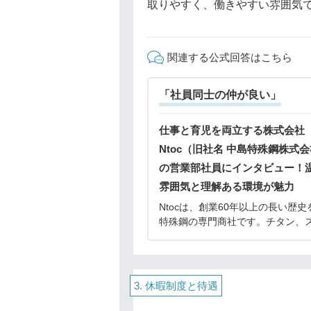
取りやすく、働きやすい雰囲気
関連する公式回答はこちら
「社員同士の仲が良い」
仕事と育児を両立する株式会社
Ntoc（旧社名 中島特殊鋼株式
の営業部社員にインタビュー！
雰囲気と理解ある環境が魅力
Ntocは、創業60年以上の長い歴史
特殊鋼の専門商社です。チタン、
レス、アルミなどの多種多様な金
売するだけでなく、顧客の要望に
せ、切断や切削加工、溶接までを
ています。同社が
休暇制度と待遇