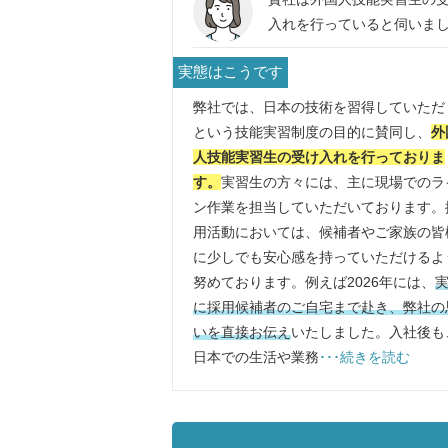
入れを行っていると伺いま
た。海外人材の採用に関す
実態はこうです
体的な取り組みや、多様な
が活躍するためのサポート
弊社では、日本の技術を習得していただ
について教えてください。
という技能実習制度の目的に賛同し、
外
人技能実習生の受け入れを行っておりま
す。
実習生の方々には、主に現場でのラ
ン作業を担当していただいております。
用活動においては、候補者やご家族の皆
に少しでも安心感を持っていただけるよ
努めております。例えば2026年には、
に採用候補者のご自宅まで赴き、弊社の
いを直接お伝え
いたしました。入社後も
日本での生活や業務
･･･続きを読む