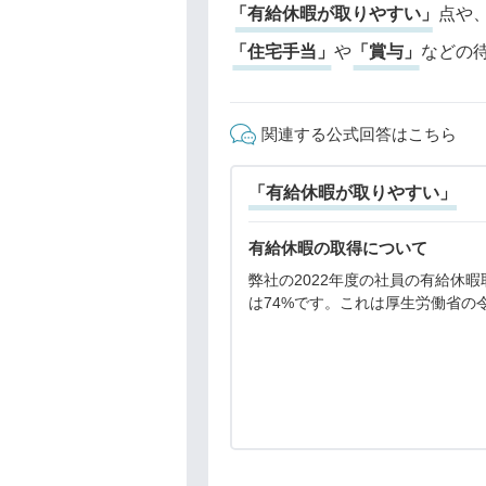
「有給休暇が取りやすい」
点や
「住宅手当」
や
「賞与」
などの
関連する公式回答はこちら
「有給休暇が取りやすい」
有給休暇の取得について
弊社の2022年度の社員の有給休暇
は74%です。これは厚生労働省の
年就労条件総合調査結果※の平均58
より高い実績であり、有給は取得
い環境と考えております。会社と
有給休暇の