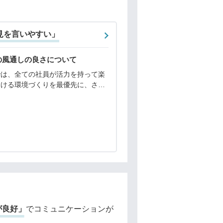
見を言いやすい」
の風通しの良さについて
では、全ての社員が活力を持って楽
働ける環境づくりを最優先に、さま
な取り組みを進めています。一人ひ
が探究心を持って仕事をすること
会社全体の技術の向上、サービスの
に繋がると考えてい
が良好」
でコミュニケーションが