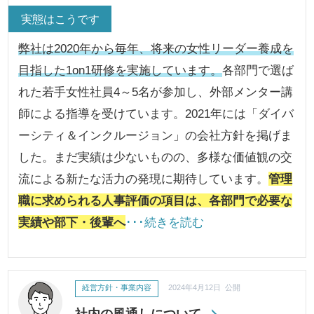
実態はこうです
弊社は2020年から毎年、将来の女性リーダー養成を
目指した1on1研修を実施しています。
各部門で選ば
れた若手女性社員4～5名が参加し、外部メンター講
師による指導を受けています。2021年には「ダイバ
ーシティ＆インクルージョン」の会社方針を掲げま
した。まだ実績は少ないものの、多様な価値観の交
流による新たな活力の発現に期待しています。
管理
職に求められる人事評価の項目は、各部門で必要な
実績や部下・後輩へ
･･･続きを読む
経営方針・事業内容
2024年4月12日 公開
社内の風通しについて