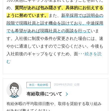
カの実態にギャップが生まれてしまうことを防ぐた
め、
質問があれば包み隠さず、具体的にお伝えする
ように努めています。
また、
新卒採用では説明会の
段階で現職社員と話す機会を設けており、中途採用
でも希望があれば現職社員との面談を行って
いま
す。入社後に制度や条件が変更された場合には、速
やかに通達していますのでご安心ください。今後も
入社前後のギャップをなくすため、面
･･･続きを読
む
休日・有給休暇
2024年6月25日 公開
有給取得について
有給休暇の平均取得日数や、取得を奨励する取り組み
があれば教えてください。