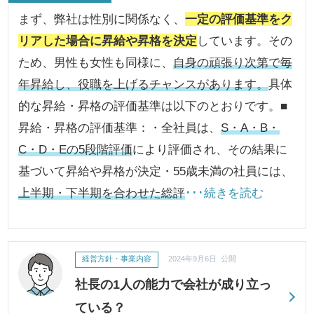
まず、弊社は性別に関係なく、
一定の評価基準をク
リアした場合に昇給や昇格を決定
しています。その
ため、男性も女性も同様に、
自身の頑張り次第で毎
年昇給し、役職を上げるチャンスがあります。
具体
的な昇給・昇格の評価基準は以下のとおりです。■
昇給・昇格の評価基準：・全社員は、
S・A・B・
C・D・Eの5段階評価
により評価され、その結果に
基づいて昇給や昇格が決定・55歳未満の社員には、
上半期・下半期を合わせた総評
･･･続きを読む
経営方針・事業内容
2024年9月6日 公開
社長の1人の能力で会社が成り立っ
ている？