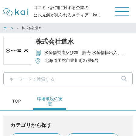
口コミ・評判に対する企業の
公式見解が見られるメディア「kai」
ホーム
株式会社道水
株式会社道水
水産物製造及び加工販売 水産物輸出入、冷凍冷蔵倉庫、不動産賃貸
北海道函館市豊川町27番5号
職場環境
の実
TOP
態
カテゴリから探す