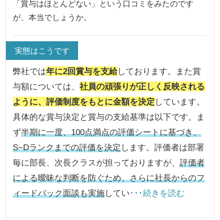
「賞与はほとんどない」という口コミをみたのです
が、本当でしょうか。
実態はこうです
弊社では
年に2回賞与を支給
しております。また賞
与額については、
社員の頑張りが正しく反映される
ように、評価制度をもとに金額を決定
しています。
具体的な賞与決定と賞与の支給基準は以下です。ま
ず
半期に一度、100点満点の評価シートに基づき、
S~Dランクまでの評価を決定
します。評価者は部署
毎に部長、次長クラスが担っておりますが、
評価者
による曖昧な判断を防ぐため、さらに社長からのフ
ィードバック面談も実施
してい
･･･続きを読む